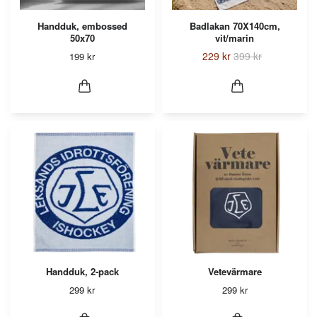
Handduk, embossed
Badlakan 70X140cm,
50x70
vit/marin
229 kr
399 kr
199 kr
Handduk, 2-pack
Vetevärmare
299 kr
299 kr