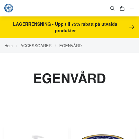
LAGERRENSNING - Upp till 75% rabatt på utvalda
produkter
Hem
/
ACCESSOARER
/
EGENVÅRD
EGENVÅRD