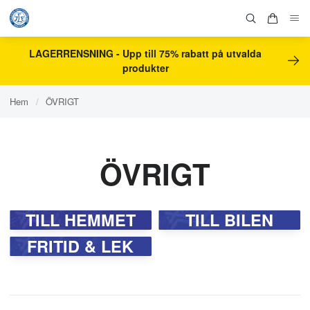
LAGERRENSNING - Upp till 75% rabatt på utvalda
produkter
Hem
/
ÖVRIGT
ÖVRIGT
TILL HEMMET
TILL BILEN
FRITID & LEK