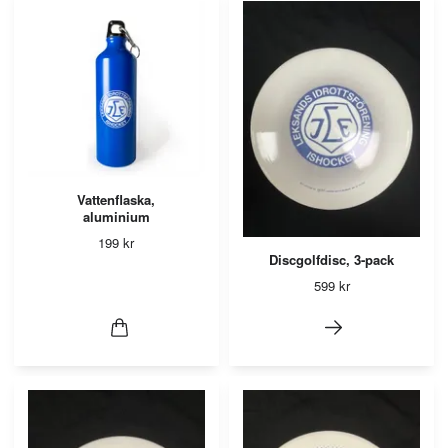
Vattenflaska,
aluminium
199 kr
Discgolfdisc, 3-pack
599 kr