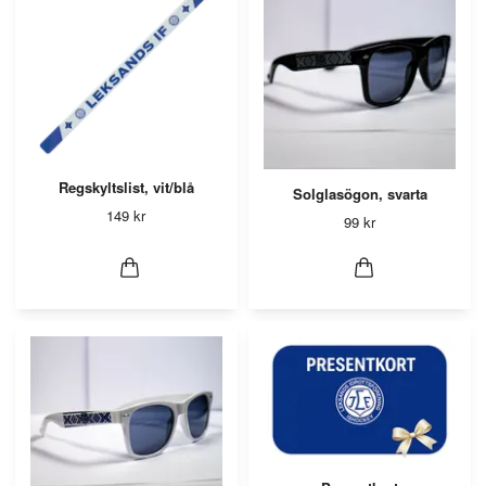
Regskyltslist, vit/blå
Solglasögon, svarta
149 kr
99 kr