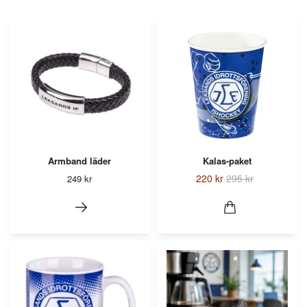
Armband läder
Kalas-paket
220 kr
295 kr
249 kr