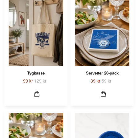
Tygkasse
Servetter 20-pack
99 kr
129 kr
39 kr
59 kr