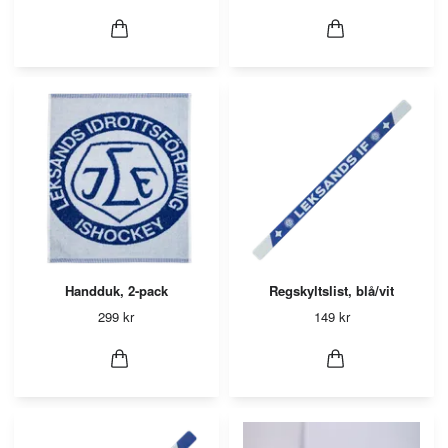
Handduk, 2-pack
Regskyltslist, blå/vit
299 kr
149 kr