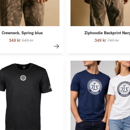
Crewneck, Spring blue
Ziphoodie Backprint Nav
349 kr
649 kr
349 kr
749 kr