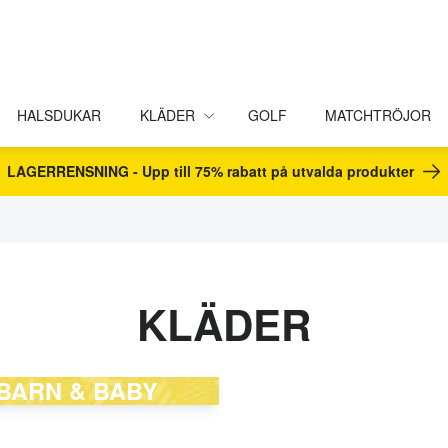
HALSDUKAR
KLÄDER
GOLF
MATCHTRÖJOR
LAGERRENSNING - Upp till 75% rabatt på utvalda produkter
KLÄDER
BARN & BABY