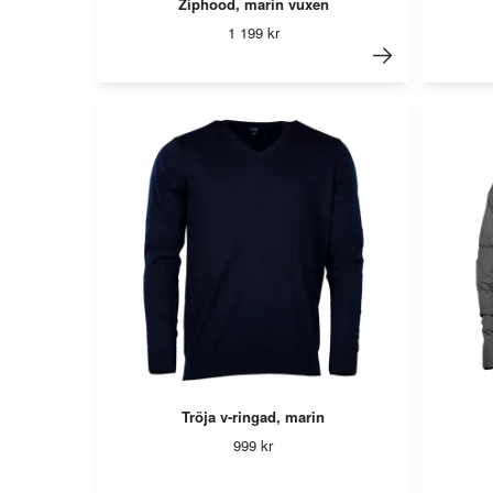
Ziphood, marin vuxen
1 199 kr
Tröja v-ringad, marin
999 kr