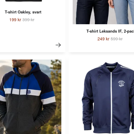
T-shirt Oakley, svart
199 kr
399 kr
T-shirt Leksands IF, 2-pac
249 kr
599 kr