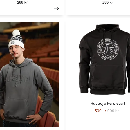
299 kr
299 kr
Huvtröja Herr, svart
599 kr
999 kr