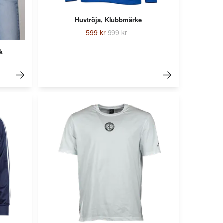
Huvtröja, Klubbmärke
599 kr
999 kr
k