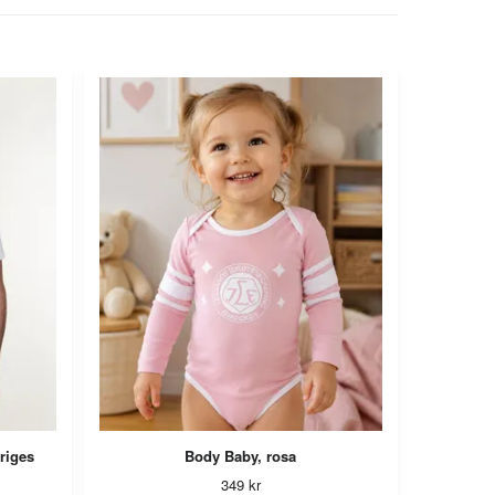
eriges
Body Baby, rosa
349 kr