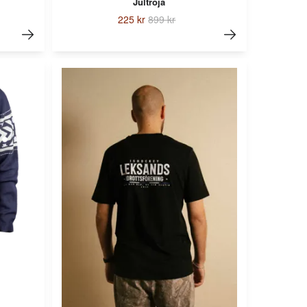
Jultröja
225 kr
899 kr