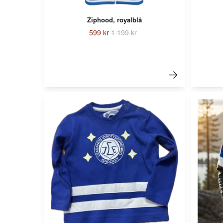
Ziphood, royalblå
599 kr
1 199 kr