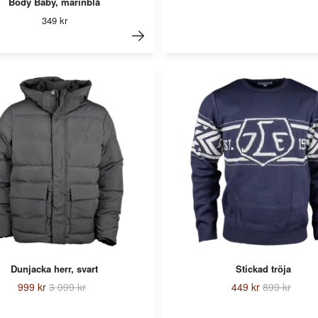
Body Baby, marinblå
349 kr
Dunjacka herr, svart
Stickad tröja
999 kr
3 999 kr
449 kr
899 kr