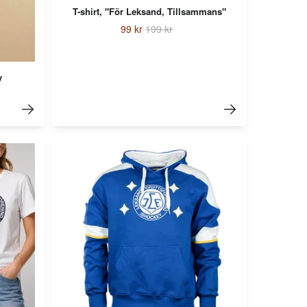
T-shirt, "För Leksand, Tillsammans"
99 kr
199 kr
y