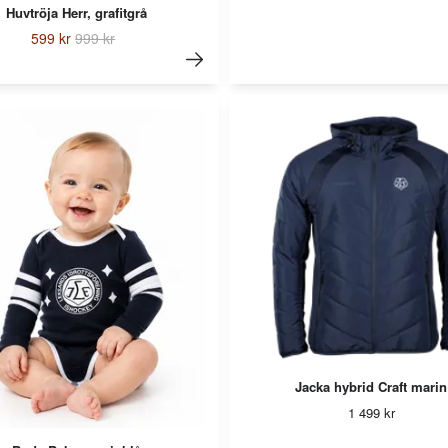
Huvtröja Herr, grafitgrå
599 kr
999 kr
Jacka hybrid Craft marin
1 499 kr