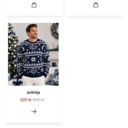
Jultröja
225 kr
899 kr