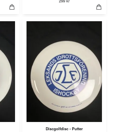
299 kr
Discgolfdisc - Putter