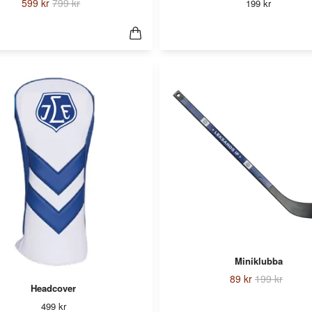
599 kr
799 kr
199 kr
Miniklubba
89 kr
199 kr
Headcover
499 kr