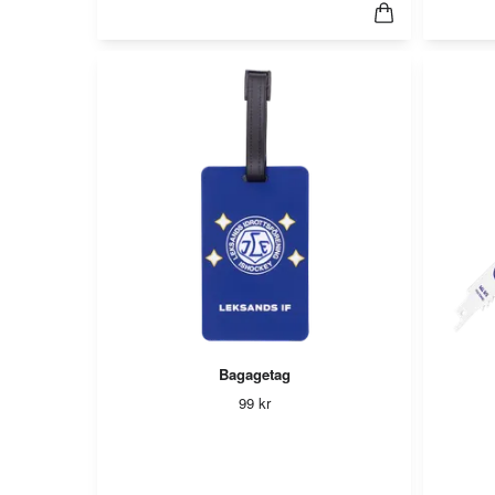
Bagagetag
99 kr