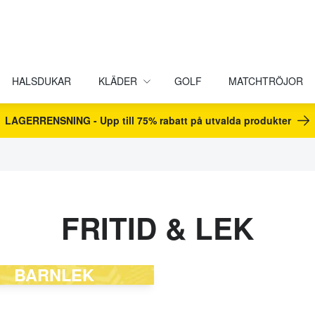
HALSDUKAR
KLÄDER
GOLF
MATCHTRÖJOR
LAGERRENSNING - Upp till 75% rabatt på utvalda produkter
FRITID & LEK
BARNLEK