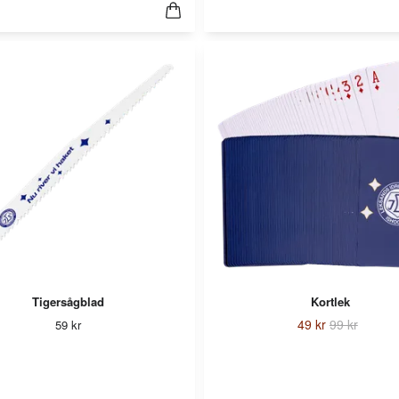
Tigersågblad
Kortlek
49 kr
99 kr
59 kr