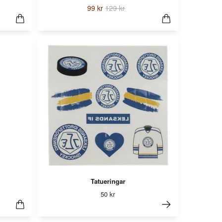
99 kr
129 kr
Tatueringar
50 kr