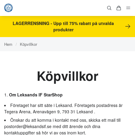
LAGERRENSNING - Upp till 75% rabatt på utvalda
produkter
Hem
/
Köpvillkor
Köpvillkor
Om Leksands IF StarShop
Företaget har sitt säte i Leksand. Företagets postadress är
Tegera Arena, Arenavägen 9, 793 31 Leksand .
Önskar du att komma i kontakt med oss, skicka ett mail till
postorder@leksandsif.se
med ditt ärende och dina
kontaktuppgifter så hör vi av oss inom kort.