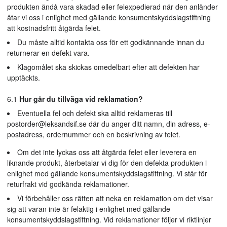
produkten ändå vara skadad eller felexpedierad när den anländer
åtar vi oss i enlighet med gällande konsumentskyddslagstiftning
att kostnadsfritt åtgärda felet.
Du måste alltid kontakta oss för ett godkännande innan du
returnerar en defekt vara.
Klagomålet ska skickas omedelbart efter att defekten har
upptäckts.
6.1
Hur går du tillväga vid reklamation?
Eventuella fel och defekt ska alltid reklameras till
postorder@leksandsif.se
där du anger ditt namn, din adress, e-
postadress, ordernummer och en beskrivning av felet.
Om det inte lyckas oss att åtgärda felet eller leverera en
liknande produkt, återbetalar vi dig för den defekta produkten i
enlighet med gällande konsumentskyddslagstiftning. Vi står för
returfrakt vid godkända reklamationer.
Vi förbehåller oss rätten att neka en reklamation om det visar
sig att varan inte är felaktig i enlighet med gällande
konsumentskyddslagstiftning. Vid reklamationer följer vi riktlinjer