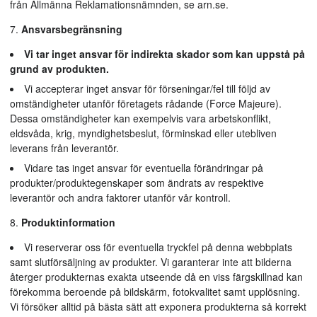
från Allmänna Reklamationsnämnden, se arn.se.
Ansvarsbegränsning
Vi tar inget ansvar för indirekta skador som kan uppstå på
grund av produkten.
Vi accepterar inget ansvar för förseningar/fel till följd av
omständigheter utanför företagets rådande (Force Majeure).
Dessa omständigheter kan exempelvis vara arbetskonflikt,
eldsvåda, krig, myndighetsbeslut, förminskad eller utebliven
leverans från leverantör.
Vidare tas inget ansvar för eventuella förändringar på
produkter/produktegenskaper som ändrats av respektive
leverantör och andra faktorer utanför vår kontroll.
Produktinformation
Vi reserverar oss för eventuella tryckfel på denna webbplats
samt slutförsäljning av produkter. Vi garanterar inte att bilderna
återger produkternas exakta utseende då en viss färgskillnad kan
förekomma beroende på bildskärm, fotokvalitet samt upplösning.
Vi försöker alltid på bästa sätt att exponera produkterna så korrekt