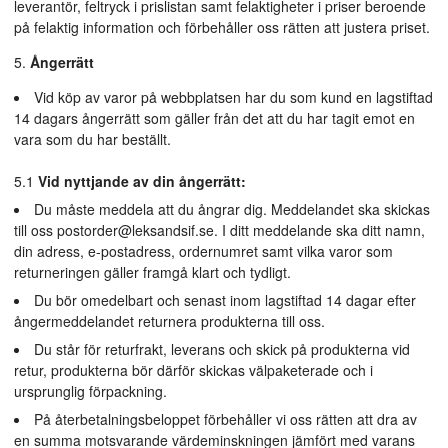
leverantör, feltryck i prislistan samt felaktigheter i priser beroende
på felaktig information och förbehåller oss rätten att justera priset.
Ångerrätt
Vid köp av varor på webbplatsen har du som kund en lagstiftad
14 dagars ångerrätt som gäller från det att du har tagit emot en
vara som du har beställt.
5.1
Vid nyttjande av din ångerrätt:
Du måste meddela att du ångrar dig. Meddelandet ska skickas
till oss
postorder@leksandsif.se
. I ditt meddelande ska ditt namn,
din adress, e-postadress, ordernumret samt vilka varor som
returneringen gäller framgå klart och tydligt.
Du bör omedelbart och senast inom lagstiftad 14 dagar efter
ångermeddelandet returnera produkterna till oss.
Du står för returfrakt, leverans och skick på produkterna vid
retur, produkterna bör därför skickas välpaketerade och i
ursprunglig förpackning.
På återbetalningsbeloppet förbehåller vi oss rätten att dra av
en summa motsvarande värdeminskningen jämfört med varans