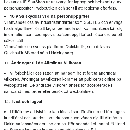
Leksands IF StarShop är ansvarig för lagring och behandling av
personuppgifter i webbutiken och ser till att reglerna efterföljs.
10.9 Så skyddar vi dina personuppgifter
Vi använder oss av industristandarder som SSL/TLS och envägs
hash-algoritmer för att lagra, behandla och kommunicera känslig
information som exempelvis personuppgifter och lösenord på ett
säkert sätt.
Vi använder en svensk plattform, Quickbutik, som drivs av
Quickbutik AB med säte i Helsingborg.
Ändringar till de Allmänna Villkoren
Vi förbehåller oss rätten att när som helst företa ändringar i
villkoren. Ändringar av villkoren kommer att publiceras online på
webbplatsen. De ändrade villkoren anses för accepterade i
samband med order eller besök på webbplatsen.
Tvist och lagval
I tillfälle av att tvist inte kan lösas i samförstånd med företagets
kundtjänst och kunden, kan du som kund vända dig till Allmänna
Reklamationsnämnden, se arn.se. För boende i ett annat EU-land
än Sverige kan man lämna klagomål online via EU-