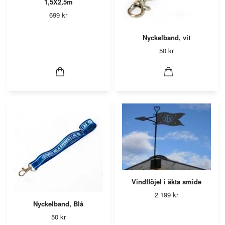
1,5X2,5m
699 kr
Nyckelband, vit
50 kr
Vindflöjel i äkta smide
2 199 kr
Nyckelband, Blå
50 kr