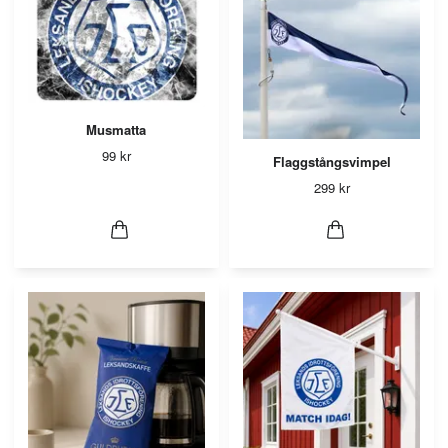
Musmatta
99 kr
Flaggstångsvimpel
299 kr