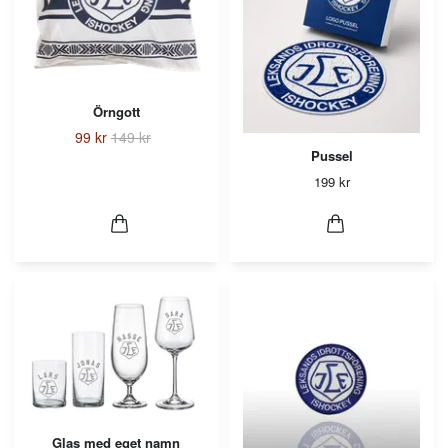
Örngott
99 kr
149 kr
Pussel
199 kr
Glas med eget namn