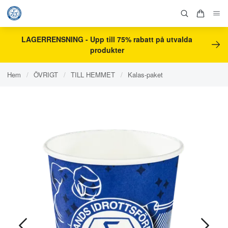
LAGERRENSNING - Upp till 75% rabatt på utvalda
produkter
Hem
/
ÖVRIGT
/
TILL HEMMET
/
Kalas-paket