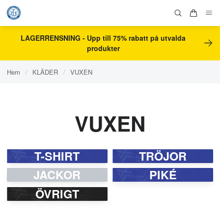
LAGERRENSNING - Upp till 75% rabatt på utvalda
produkter
Hem
/
KLÄDER
/
VUXEN
VUXEN
T-SHIRT
TRÖJOR
JACKOR
PIKÉ
ÖVRIGT