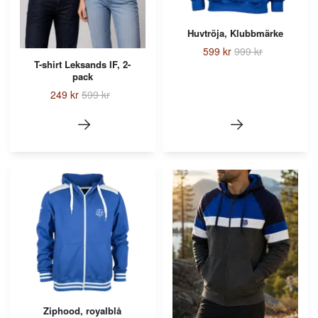
Huvtröja, Klubbmärke
599 kr
999 kr
T-shirt Leksands IF, 2-
pack
249 kr
599 kr
Ziphood, royalblå