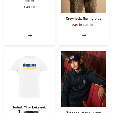
marin
1 499 kr
Crewneck, Spring blue
349 kr
649 kr
T-shirt, "För Leksand,
Tillsammans"
Ziphood, marin vuxen