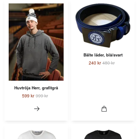
Bälte läder, blå/svart
240 kr
480 kr
Huvtröja Herr, grafitgrå
599 kr
999 kr