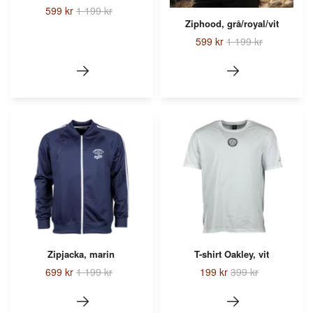
599 kr
1 199 kr
Ziphood, grå/royal/vit
599 kr
1 199 kr
Zipjacka, marin
T-shirt Oakley, vit
699 kr
1 199 kr
199 kr
399 kr