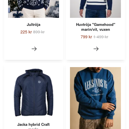
Jultröja
Huvtröja "Gamehood"
marin/vit, vuxen
225 kr
899 kr
799 kr
1 499 kr
Jacka hybrid Craft