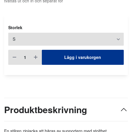
tvättas ut och in och separat för
Storlek
Lägg i varukorgen
Produktbeskrivning
En stilren zipjacka att bäras av supportern med stolthet.