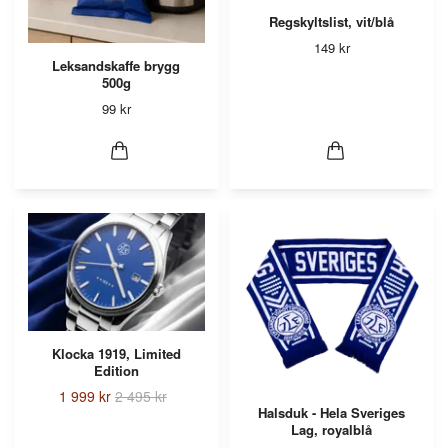
Regskyltslist, vit/blå
149 kr
Leksandskaffe brygg
500g
99 kr
Klocka 1919, Limited
Edition
1 999 kr
2 495 kr
Halsduk - Hela Sveriges
Lag, royalblå