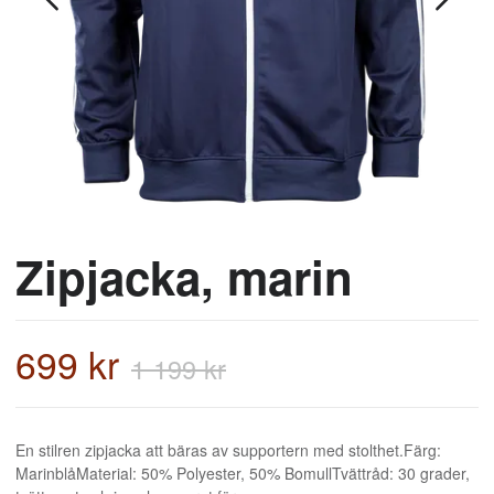
Zipjacka, marin
699 kr
1 199 kr
En stilren zipjacka att bäras av supportern med stolthet.Färg:
MarinblåMaterial: 50% Polyester, 50% BomullTvättråd: 30 grader,