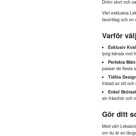
Dröm stort och va
Vårt exklusiva Lek
favoritlag och en
Varför väl
Exklusiv Kval
lyxig känsla mot 
Perfekta Mått
passar de flesta
Tidlös Desig
fristad av stil och
Enkel Skötsel
sin fräschör och m
Gör ditt s
Med vårt Leksands
om du är en långv