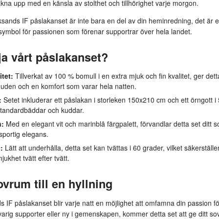
kna upp med en känsla av stolthet och tillhörighet varje morgon.
sands IF påslakanset är inte bara en del av din heminredning, det är en h
 symbol för passionen som förenar supportrar över hela landet.
ja vårt påslakanset?
itet:
Tillverkat av 100 % bomull i en extra mjuk och fin kvalitet, ger det
huden och en komfort som varar hela natten.
:
Setet inkluderar ett påslakan i storleken 150x210 cm och ett örngott i 
 standardbäddar och kuddar.
n:
Med en elegant vit och marinblå färgpalett, förvandlar detta set ditt so
 sportig elegans.
:
Lätt att underhålla, detta set kan tvättas i 60 grader, vilket säkerställe
jukhet tvätt efter tvätt.
ovrum till en hyllning
 IF påslakanset blir varje natt en möjlighet att omfamna din passion fö
arig supporter eller ny i gemenskapen, kommer detta set att ge ditt s