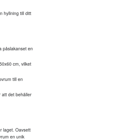
yllning till ditt
ta påslakanset en
50x60 cm, vilket
vrum till en
r att det behåller
r laget. Oavsett
ovrum en unik