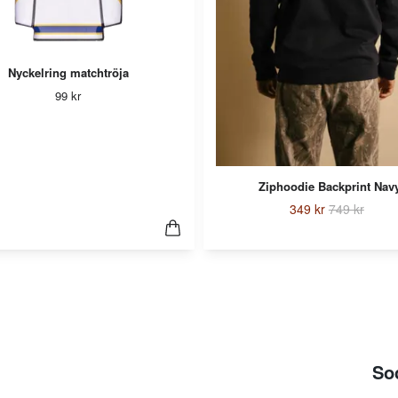
Nyckelring matchtröja
99 kr
Ziphoodie Backprint Nav
349 kr
749 kr
So