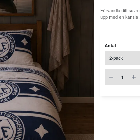
Förvandla ditt sov
upp med en känsla av
Antal