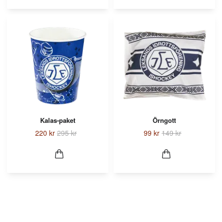
Kalas-paket
Örngott
220 kr
295 kr
99 kr
149 kr