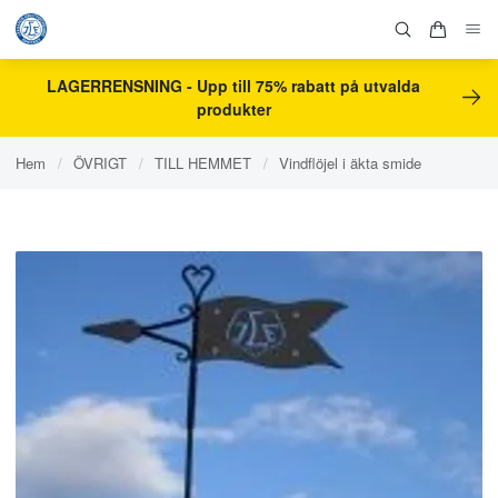
LAGERRENSNING - Upp till 75% rabatt på utvalda
produkter
Hem
/
ÖVRIGT
/
TILL HEMMET
/
Vindflöjel i äkta smide