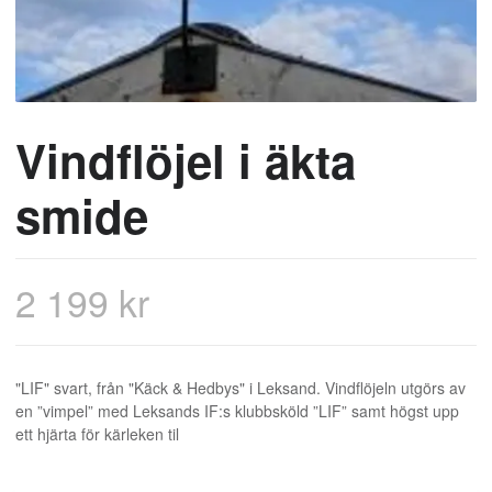
Vindflöjel i äkta
smide
2 199 kr
"LIF" svart, från "Käck & Hedbys" i Leksand. Vindflöjeln utgörs av
en ”vimpel” med Leksands IF:s klubbsköld ”LIF” samt högst upp
ett hjärta för kärleken til