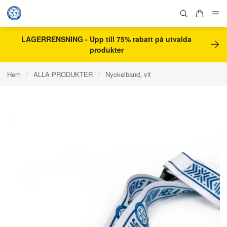
LAGERRENSNING - Upp till 75% rabatt på utvalda
produkter
Hem
/
ALLA PRODUKTER
/
Nyckelband, vit