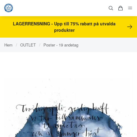
LAGERRENSNING - Upp till 75% rabatt på utvalda
produkter
Hem
/
OUTLET
/
Poster - 19 andetag