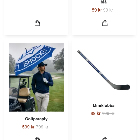
blå
59 kr
99 kr
Miniklubba
89 kr
199 kr
Golfparaply
599 kr
799 kr