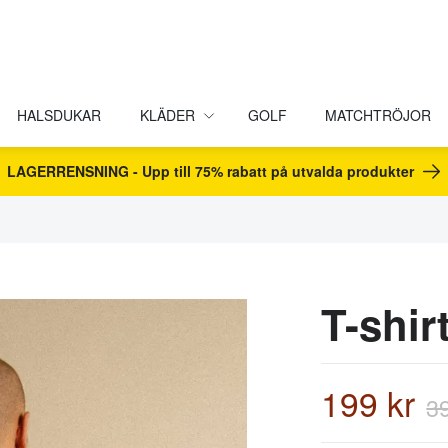
HALSDUKAR
KLÄDER
GOLF
MATCHTRÖJOR
LAGERRENSNING - Upp till 75% rabatt på utvalda produkter
T-shir
199 kr
3