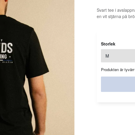
Svart tee i avslapp
en vit stjärna på brö
Storlek
Produkten är tyvärr 