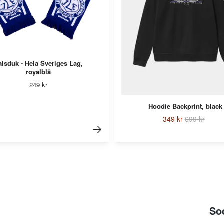
alsduk - Hela Sveriges Lag,
royalblå
249 kr
Hoodie Backprint, black
349 kr
699 kr
So