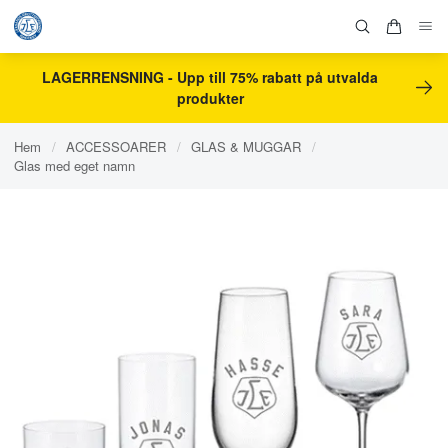
LAGERRENSNING - Upp till 75% rabatt på utvalda
produkter
Hem
/
ACCESSOARER
/
GLAS & MUGGAR
/
Glas med eget namn