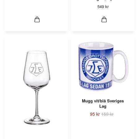
549 kr
Mugg vit/blå Sveriges
Lag
95 kr
159 kr