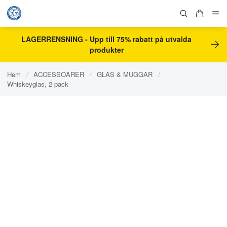
LAGERRENSNING - Upp till 75% rabatt på utvalda
produkter
Hem
/
ACCESSOARER
/
GLAS & MUGGAR
/
Whiskeyglas, 2-pack