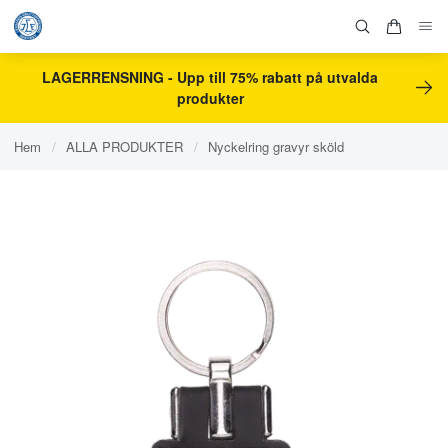
LAGERRENSNING - Upp till 75% rabatt på utvalda
produkter
Hem
/
ALLA PRODUKTER
/
Nyckelring gravyr sköld