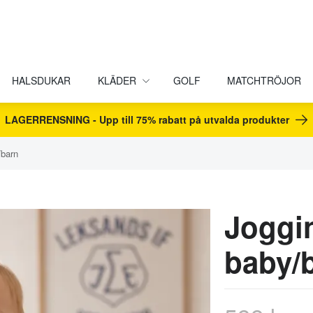
HALSDUKAR
KLÄDER
GOLF
MATCHTRÖJOR
LAGERRENSNING - Upp till 75% rabatt på utvalda produkter
/barn
Joggi
baby/