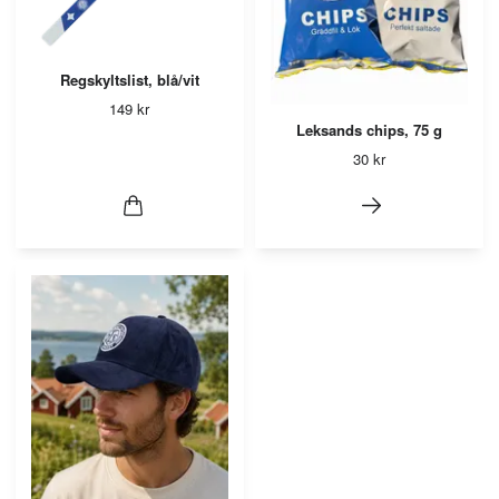
Regskyltslist, blå/vit
149 kr
Leksands chips, 75 g
30 kr