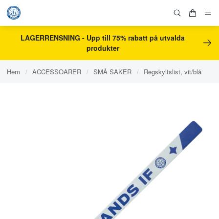
LAGERRENSNING - Upp till 75% rabatt på utvalda
produkter
Hem
/
ACCESSOARER
/
SMÅ SAKER
/
Regskyltslist, vit/blå