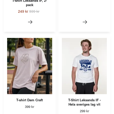
T-shirt Leksands IF, 2-
pack
249 kr
599 kr
T-shirt Dam Craft
T-Shirt Leksands IF -
Hela sveriges lag vit
399 kr
299 kr