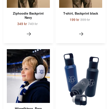
Ziphoodie Backprint
T-shirt, Backprint black
Navy
199 kr
399 kr
349 kr
749 kr
Hörselkåpor, Barn