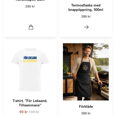
Termosflaska med
249 kr
knappöppning, 500ml
399 kr
T-shirt, "För Leksand,
Tillsammans"
Förkläde
99 kr
199 kr
399 kr