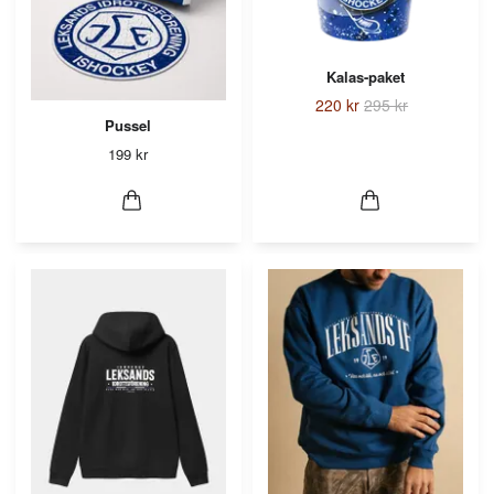
Kalas-paket
220 kr
295 kr
Pussel
199 kr