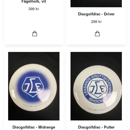
Fågelholk, vit
399 kr
Discgolfdisc - Driver
299 kr
Discgolfdisc - Midrange
Discgolfdisc - Putter