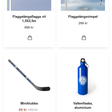
Flaggstångsflagga vit
Flaggstångsvimpel
1,5X2,5m
299 kr
699 kr
Miniklubba
Vattenflaska,
aluminium
89 kr
199 kr