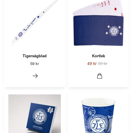
Tigersågblad
Kortlek
49 kr
99 kr
59 kr